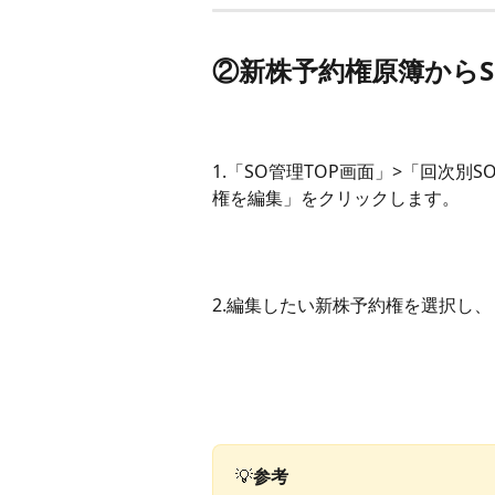
②新株予約権原簿から
1.「SO管理TOP画面」>「回次
権を編集」をクリックします。
2.編集したい新株予約権を選択し、
💡
参考